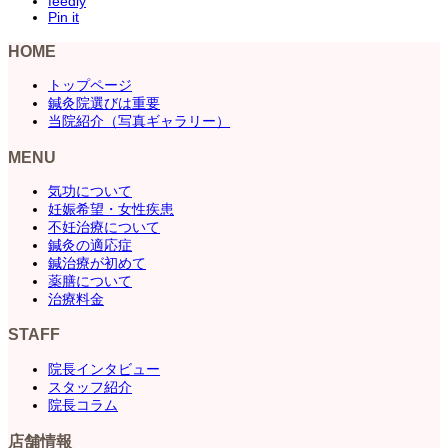
feedly
Pin it
HOME
トップページ
鍼灸院選びは重要
当院紹介（写真ギャラリー）
MENU
気功について
妊娠希望・女性疾患
不妊治療について
鍼灸の適応症
鍼治療が初めて
薬膳について
治療料金
STAFF
院長インタビュー
スタッフ紹介
院長コラム
店舗情報