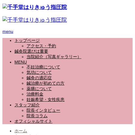
menu
トップページ
アクセス・予約
鍼灸院選びは重要
当院紹介（写真ギャラリー）
MENU
不妊治療について
気功について
鍼灸の適応症
鍼治療が初めての方
薬膳について
治療料金
妊娠希望・女性疾患
スタッフ紹介
院長インタビュー
院長コラム
オフィシャルサイト
ホーム