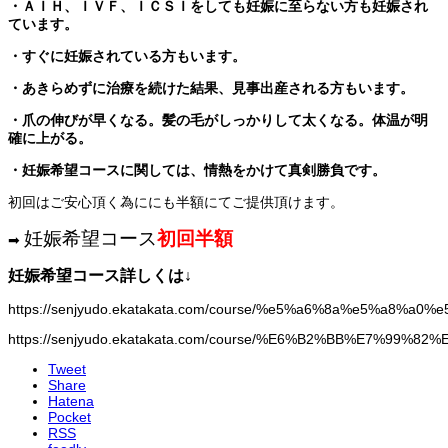
・ＡＩＨ、ＩＶＦ、ＩＣＳＩをしても妊娠に至らない方も妊娠され
ています。
・すぐに妊娠されている方もいます。
・あきらめずに治療を続けた結果、見事出産される方もいます。
・爪の伸びが早くなる。髪の毛がしっかりして太くなる。体温が明
確に上がる。
・妊娠希望コースに関しては、情熱をかけて真剣勝負です。
初回はご安心頂く為ににも半額にてご提供頂けます。
妊娠希望コース
初回半額
➡
妊娠希望コース詳しくは↓
https://senjyudo.ekatakata.com/course/%e5%a6%8a%e5%a
https://senjyudo.ekatakata.com/course/%E6%B2%BB%E7%99%8
Tweet
Share
Hatena
Pocket
RSS