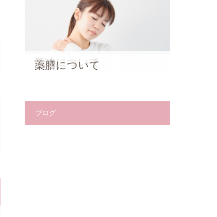
気功について
薬膳について
ブログ